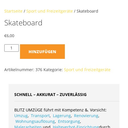
Startseite
/
Sport und Freizeitgeräte
/ Skateboard
Skateboard
€
6,00
HINZUFÜGEN
Artikelnummer:
376
Kategorie:
Sport und Freizeitgeräte
SCHNELL – AKKURAT – ZUVERLÄSSIG
BLITZ UMZÜGE führt mit Kompetenz &. Vorsicht:
Umzug
,
Transport
,
Lagerung
,
Renovierung
,
Wohnungsauflösung
,
Entsorgung
,
Malerarbeiten
und
Halteverbot-Einrichtung
durch.