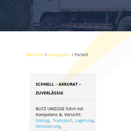
Startseite
/
Auslegware
/ Parkett
SCHNELL – AKKURAT –
ZUVERLÄSSIG
BLITZ UMZÜGE führt mit
Kompetenz &. Vorsicht:
Umzug
,
Transport
,
Lagerung
,
Renovierung
,