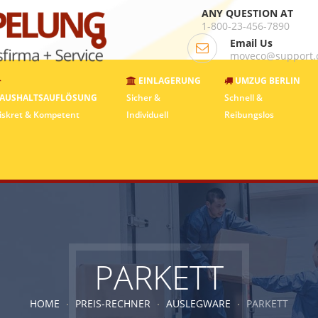
ANY QUESTION AT
1-800-23-456-7890
Email Us
moveco@support
EINLAGERUNG
UMZUG BERLIN
AUSHALTSAUFLÖSUNG
Sicher &
Schnell &
iskret & Kompetent
Individuell
Reibungslos
PARKETT
HOME
PREIS-RECHNER
AUSLEGWARE
PARKETT