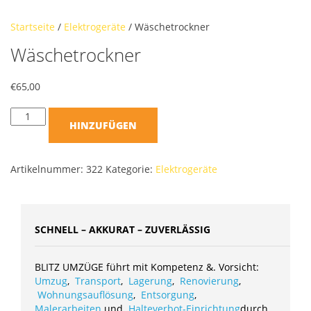
Startseite
/
Elektrogeräte
/ Wäschetrockner
Wäschetrockner
€
65,00
HINZUFÜGEN
Artikelnummer:
322
Kategorie:
Elektrogeräte
SCHNELL – AKKURAT – ZUVERLÄSSIG
BLITZ UMZÜGE führt mit Kompetenz &. Vorsicht:
Umzug
,
Transport
,
Lagerung
,
Renovierung
,
Wohnungsauflösung
,
Entsorgung
,
Malerarbeiten
und
Halteverbot-Einrichtung
durch.