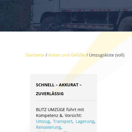
Startseite
/
Kisten und Gefäße
/ Umzugskiste (voll)
SCHNELL – AKKURAT –
ZUVERLÄSSIG
BLITZ UMZÜGE führt mit
Kompetenz &. Vorsicht:
Umzug
,
Transport
,
Lagerung
,
Renovierung
,