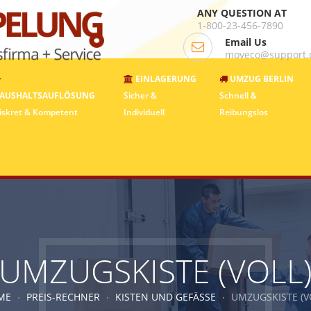
ANY QUESTION AT
1-800-23-456-7890
Email Us
moveco@support
EINLAGERUNG
UMZUG BERLIN
AUSHALTSAUFLÖSUNG
Sicher &
Schnell &
iskret & Kompetent
Individuell
Reibungslos
UMZUGSKISTE (VOLL
ME
PREIS-RECHNER
KISTEN UND GEFÄSSE
UMZUGSKISTE (V