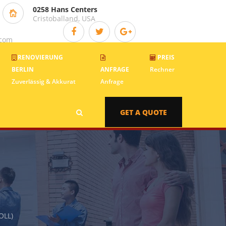
0258 Hans Centers
Cristoballand, USA
.com
RENOVIERUNG
PREIS
BERLIN
ANFRAGE
Rechner
Zuverlässig & Akkurat
Anfrage
GET A QUOTE
)
OLL)