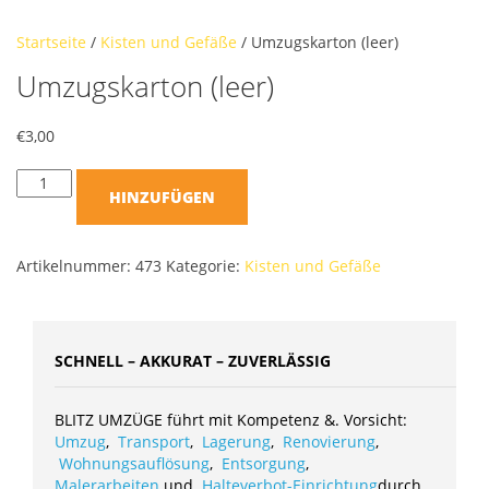
Startseite
/
Kisten und Gefäße
/ Umzugskarton (leer)
Umzugskarton (leer)
€
3,00
HINZUFÜGEN
Artikelnummer:
473
Kategorie:
Kisten und Gefäße
SCHNELL – AKKURAT – ZUVERLÄSSIG
BLITZ UMZÜGE führt mit Kompetenz &. Vorsicht:
Umzug
,
Transport
,
Lagerung
,
Renovierung
,
Wohnungsauflösung
,
Entsorgung
,
Malerarbeiten
und
Halteverbot-Einrichtung
durch.