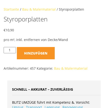
Startseite
/
Bau & Malermaterial
/ Styroporplatten
Styroporplatten
€
10,90
pro m², inkl. entfernen von Decke/Wand
HINZUFÜGEN
Artikelnummer:
457
Kategorie:
Bau & Malermaterial
SCHNELL – AKKURAT – ZUVERLÄSSIG
BLITZ UMZÜGE führt mit Kompetenz &. Vorsicht:
Umzug
,
Transport
,
Lagerung
,
Renovierung
,