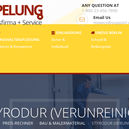
ANY QUESTION AT
1-800-23-456-7890
Email Us
moveco@support
EINLAGERUNG
UMZUG BERLIN
AUSHALTSAUFLÖSUNG
Sicher &
Schnell &
iskret & Kompetent
Individuell
Reibungslos
YRODUR (VERUNREINI
PREIS-RECHNER
BAU & MALERMATERIAL
STYRODUR (VERUNR