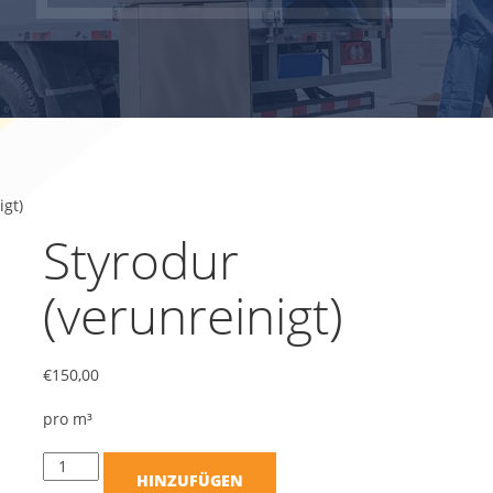
igt)
Styrodur
(verunreinigt)
€
150,00
pro m³
HINZUFÜGEN