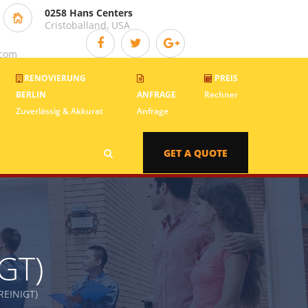
0258 Hans Centers
Cristoballand, USA
.com
RENOVIERUNG
PREIS
BERLIN
ANFRAGE
Rechner
Zuverlässig & Akkurat
Anfrage
GET A QUOTE
GT)
EINIGT)