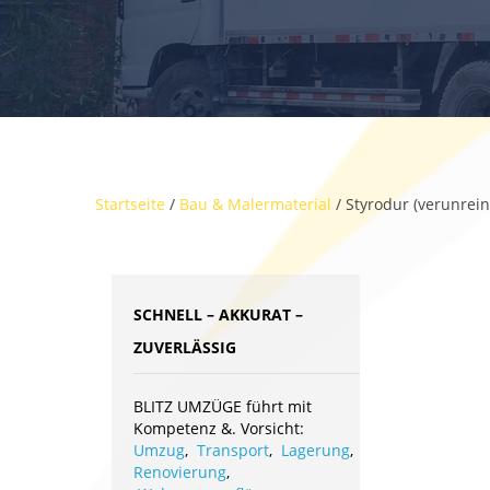
Startseite
/
Bau & Malermaterial
/ Styrodur (verunrein
SCHNELL – AKKURAT –
ZUVERLÄSSIG
BLITZ UMZÜGE führt mit
Kompetenz &. Vorsicht:
Umzug
,
Transport
,
Lagerung
,
Renovierung
,