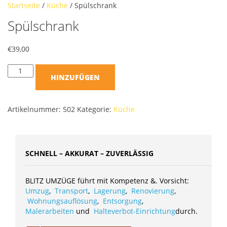
Startseite
/
Küche
/ Spülschrank
Spülschrank
€
39,00
HINZUFÜGEN
Artikelnummer:
502
Kategorie:
Küche
SCHNELL – AKKURAT – ZUVERLÄSSIG
BLITZ UMZÜGE führt mit Kompetenz &. Vorsicht:
Umzug
,
Transport
,
Lagerung
,
Renovierung
,
Wohnungsauflösung
,
Entsorgung
,
Malerarbeiten
und
Halteverbot-Einrichtung
durch.