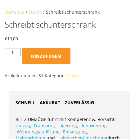
Startseite
/
Tische
/ Schreibtischunterschrank
Schreibtischunterschrank
€
19,00
HINZUFÜGEN
Artikelnummer:
51
Kategorie:
Tische
SCHNELL – AKKURAT – ZUVERLÄSSIG
BLITZ UMZÜGE führt mit Kompetenz &. Vorsicht:
Umzug
,
Transport
,
Lagerung
,
Renovierung
,
Wohnungsauflösung
,
Entsorgung
,
Malerarbeiten
und
Halteverbot-Einrichtung
durch.