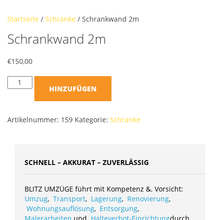
Startseite
/
Schränke
/ Schrankwand 2m
Schrankwand 2m
€
150,00
HINZUFÜGEN
Artikelnummer:
159
Kategorie:
Schränke
SCHNELL – AKKURAT – ZUVERLÄSSIG
BLITZ UMZÜGE führt mit Kompetenz &. Vorsicht:
Umzug
,
Transport
,
Lagerung
,
Renovierung
,
Wohnungsauflösung
,
Entsorgung
,
Malerarbeiten
und
Halteverbot-Einrichtung
durch.