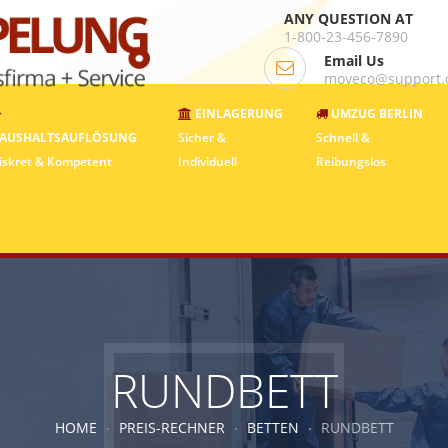
ANY QUESTION AT
1-800-23-456-7890
Email Us
moveco@support
EINLAGERUNG
UMZUG BERLIN
AUSHALTSAUFLÖSUNG
Sicher &
Schnell &
iskret & Kompetent
Individuell
Reibungslos
RUNDBETT
HOME
PREIS-RECHNER
BETTEN
RUNDBETT