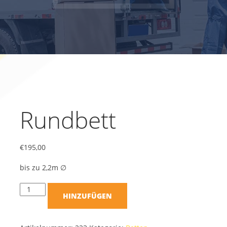
Rundbett
€
195,00
bis zu 2,2m ∅
HINZUFÜGEN