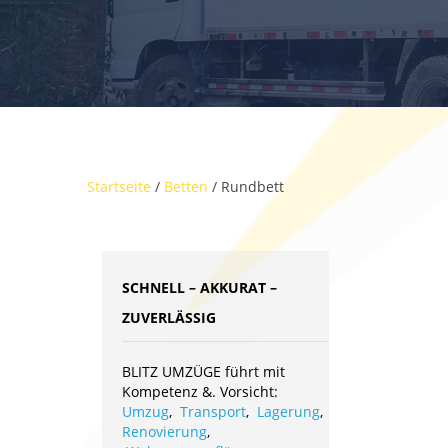
Startseite
/
Betten
/ Rundbett
SCHNELL – AKKURAT –
ZUVERLÄSSIG
BLITZ UMZÜGE führt mit
Kompetenz &. Vorsicht:
Umzug
,
Transport
,
Lagerung
,
Renovierung
,