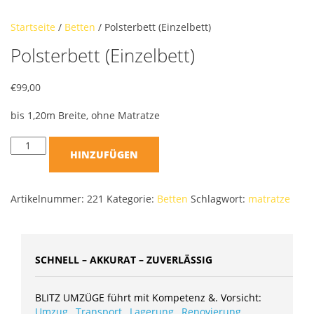
Startseite
/
Betten
/ Polsterbett (Einzelbett)
Polsterbett (Einzelbett)
€
99,00
bis 1,20m Breite, ohne Matratze
HINZUFÜGEN
Artikelnummer:
221
Kategorie:
Betten
Schlagwort:
matratze
SCHNELL – AKKURAT – ZUVERLÄSSIG
BLITZ UMZÜGE führt mit Kompetenz &. Vorsicht:
Umzug
,
Transport
,
Lagerung
,
Renovierung
,