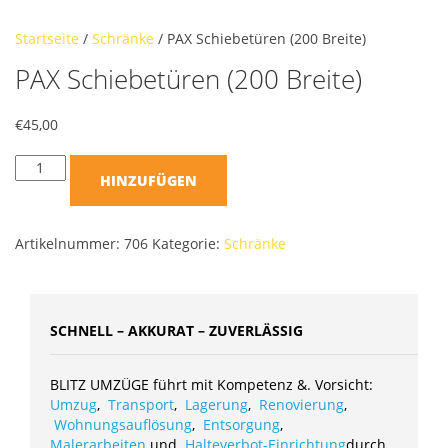
Startseite
/
Schränke
/ PAX Schiebetüren (200 Breite)
PAX Schiebetüren (200 Breite)
€
45,00
HINZUFÜGEN
Artikelnummer:
706
Kategorie:
Schränke
SCHNELL – AKKURAT – ZUVERLÄSSIG
BLITZ UMZÜGE führt mit Kompetenz &. Vorsicht:
Umzug
,
Transport
,
Lagerung
,
Renovierung
,
Wohnungsauflösung
,
Entsorgung
,
Malerarbeiten
und
Halteverbot-Einrichtung
durch.