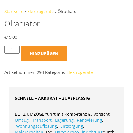
Startseite
/
Elektrogeräte
/ Ölradiator
Ölradiator
€
19,00
HINZUFÜGEN
Artikelnummer:
293
Kategorie:
Elektrogeräte
SCHNELL – AKKURAT – ZUVERLÄSSIG
BLITZ UMZÜGE führt mit Kompetenz &. Vorsicht:
Umzug
,
Transport
,
Lagerung
,
Renovierung
,
Wohnungsauflösung
,
Entsorgung
,
Malerarbeiten
und
Halteverbot-Einrichtung
durch.