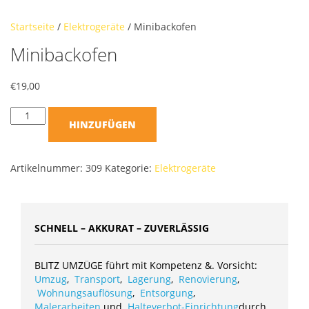
Startseite
/
Elektrogeräte
/ Minibackofen
Minibackofen
€
19,00
HINZUFÜGEN
Artikelnummer:
309
Kategorie:
Elektrogeräte
SCHNELL – AKKURAT – ZUVERLÄSSIG
BLITZ UMZÜGE führt mit Kompetenz &. Vorsicht:
Umzug
,
Transport
,
Lagerung
,
Renovierung
,
Wohnungsauflösung
,
Entsorgung
,
Malerarbeiten
und
Halteverbot-Einrichtung
durch.