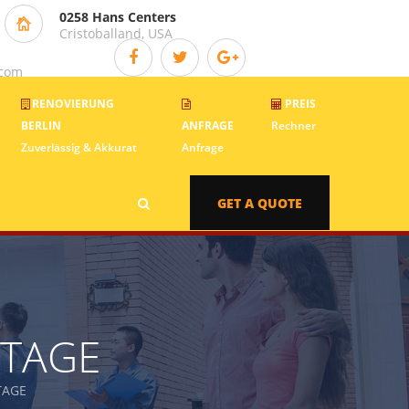
0258 Hans Centers
Cristoballand, USA
.com
RENOVIERUNG
PREIS
BERLIN
ANFRAGE
Rechner
Zuverlässig & Akkurat
Anfrage
GET A QUOTE
NTAGE
TAGE