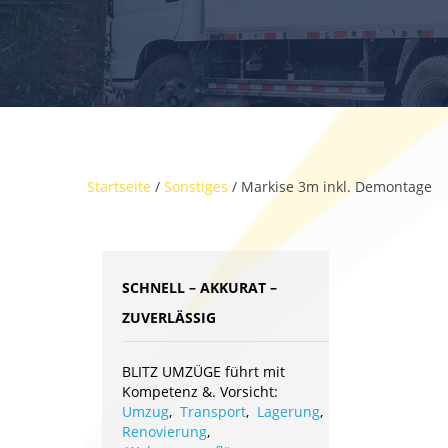
Startseite
/
Sonstiges
/ Markise 3m inkl. Demontage
SCHNELL – AKKURAT –
ZUVERLÄSSIG
BLITZ UMZÜGE führt mit
Kompetenz &. Vorsicht:
Umzug
,
Transport
,
Lagerung
,
Renovierung
,