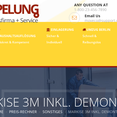
ANY QUESTION AT
1-800-23-456-7890
Email Us
moveco@support
EINLAGERUNG
UMZUG BERLIN
AUSHALTSAUFLÖSUNG
Sicher &
Schnell &
iskret & Kompetent
Individuell
Reibungslos
ISE 3M INKL. DEMO
ME
PREIS-RECHNER
SONSTIGES
MARKISE 3M INKL. DEMON