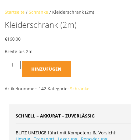
Startseite
/
Schränke
/ Kleiderschrank (2m)
Kleiderschrank (2m)
€
160,00
Breite bis 2m
HINZUFÜGEN
Artikelnummer:
142
Kategorie:
Schränke
SCHNELL – AKKURAT – ZUVERLÄSSIG
BLITZ UMZÜGE führt mit Kompetenz &. Vorsicht:
Umzug
,
Transport
,
Lagerung
,
Renovierung
,