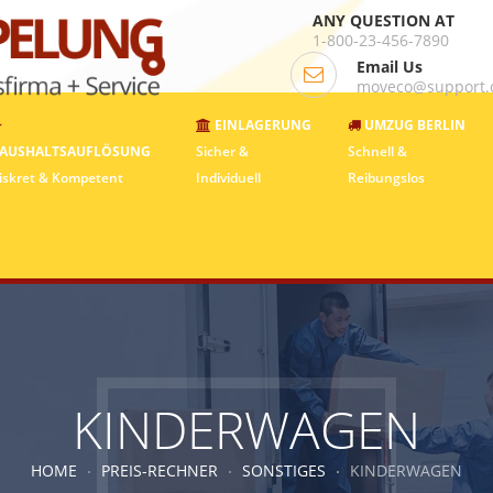
ANY QUESTION AT
1-800-23-456-7890
Email Us
moveco@support
EINLAGERUNG
UMZUG BERLIN
AUSHALTSAUFLÖSUNG
Sicher &
Schnell &
iskret & Kompetent
Individuell
Reibungslos
KINDERWAGEN
HOME
PREIS-RECHNER
SONSTIGES
KINDERWAGEN