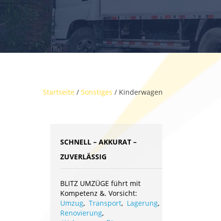
Startseite
/
Sonstiges
/ Kinderwagen
SCHNELL – AKKURAT –
ZUVERLÄSSIG
BLITZ UMZÜGE führt mit
Kompetenz &. Vorsicht:
Umzug
,
Transport
,
Lagerung
,
Renovierung
,