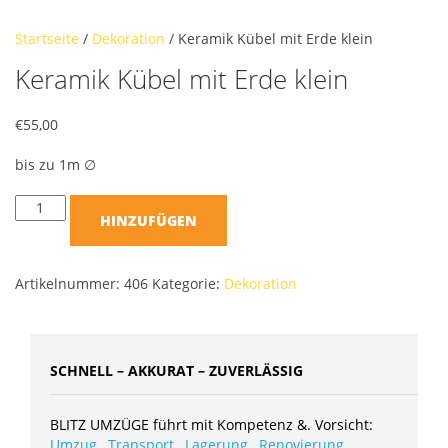
Startseite
/
Dekoration
/ Keramik Kübel mit Erde klein
Keramik Kübel mit Erde klein
€
55,00
bis zu 1m ∅
HINZUFÜGEN
Artikelnummer:
406
Kategorie:
Dekoration
SCHNELL – AKKURAT – ZUVERLÄSSIG
BLITZ UMZÜGE führt mit Kompetenz &. Vorsicht:
Umzug
,
Transport
,
Lagerung
,
Renovierung
,