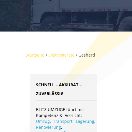
Startseite
/
Elektrogeräte
/ Gasherd
SCHNELL – AKKURAT –
ZUVERLÄSSIG
BLITZ UMZÜGE führt mit
Kompetenz &. Vorsicht:
Umzug
,
Transport
,
Lagerung
,
Renovierung
,