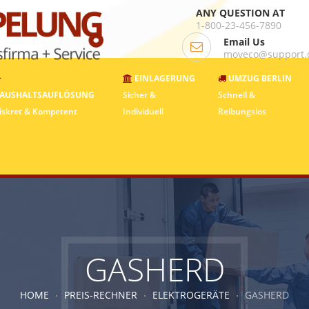
ANY QUESTION AT
1-800-23-456-7890
Email Us
moveco@support
EINLAGERUNG
UMZUG BERLIN
AUSHALTSAUFLÖSUNG
Sicher &
Schnell &
iskret & Kompetent
Individuell
Reibungslos
GASHERD
HOME
PREIS-RECHNER
ELEKTROGERÄTE
GASHERD