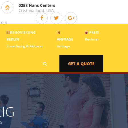
0258 Hans Centers
Cristoballand, USA
.com
RENOVIERUNG
PREIS
BERLIN
ANFRAGE
Rechner
Zuverlässig & Akkurat
Anfrage
GET A QUOTE
LIG
IG