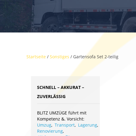
Startseite
/
Sonstiges
/ Gartensofa Set 2-teilig
SCHNELL – AKKURAT –
ZUVERLÄSSIG
BLITZ UMZÜGE führt mit
Kompetenz &. Vorsicht:
Umzug
,
Transport
,
Lagerung
,
Renovierung
,