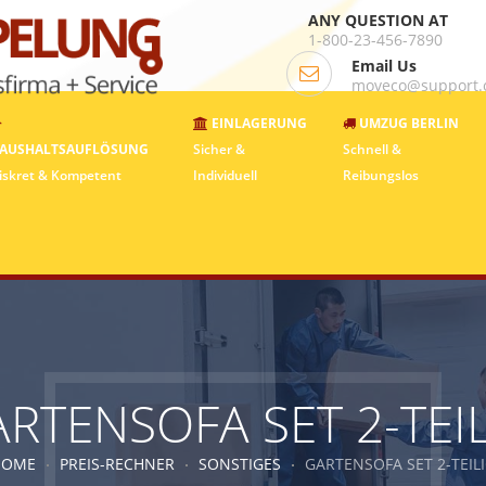
ANY QUESTION AT
1-800-23-456-7890
Email Us
moveco@support
EINLAGERUNG
UMZUG BERLIN
AUSHALTSAUFLÖSUNG
Sicher &
Schnell &
iskret & Kompetent
Individuell
Reibungslos
RTENSOFA SET 2-TEI
HOME
PREIS-RECHNER
SONSTIGES
GARTENSOFA SET 2-TEIL