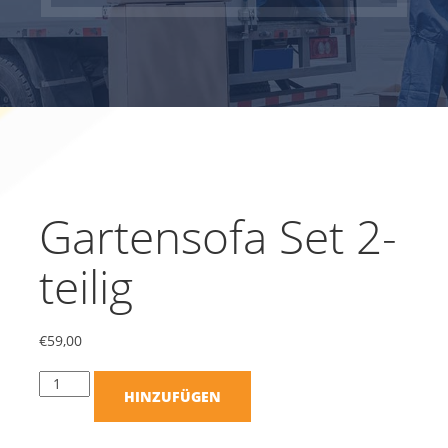
Gartensofa Set 2-
teilig
€
59,00
HINZUFÜGEN