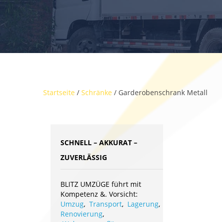
Startseite
/
Schränke
/ Garderobenschrank Metall
SCHNELL – AKKURAT –
ZUVERLÄSSIG
BLITZ UMZÜGE führt mit
Kompetenz &. Vorsicht:
Umzug
,
Transport
,
Lagerung
,
Renovierung
,