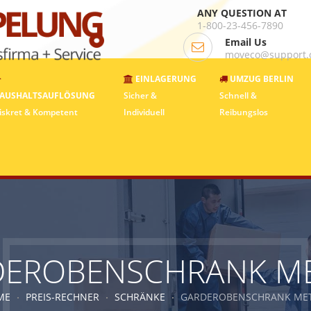
ANY QUESTION AT
1-800-23-456-7890
Email Us
moveco@support
EINLAGERUNG
UMZUG BERLIN
AUSHALTSAUFLÖSUNG
Sicher &
Schnell &
iskret & Kompetent
Individuell
Reibungslos
EROBENSCHRANK M
ME
PREIS-RECHNER
SCHRÄNKE
GARDEROBENSCHRANK ME