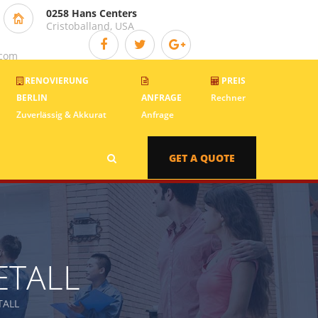
0258 Hans Centers
Cristoballand, USA
.com
RENOVIERUNG
PREIS
BERLIN
ANFRAGE
Rechner
Zuverlässig & Akkurat
Anfrage
GET A QUOTE
ETALL
TALL