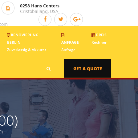
0258 Hans Centers
Cristoballand, USA
.com
RENOVIERUNG
PREIS
BERLIN
ANFRAGE
Rechner
Zuverlässig & Akkurat
Anfrage
GET A QUOTE
00)
0)