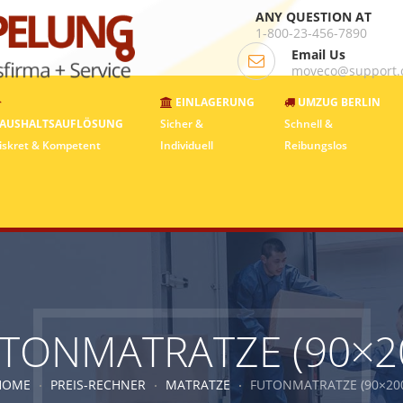
ANY QUESTION AT
1-800-23-456-7890
Email Us
moveco@support
EINLAGERUNG
UMZUG BERLIN
AUSHALTSAUFLÖSUNG
Sicher &
Schnell &
iskret & Kompetent
Individuell
Reibungslos
TONMATRATZE (90×2
HOME
PREIS-RECHNER
MATRATZE
FUTONMATRATZE (90×20