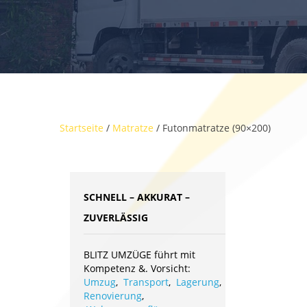
Startseite
/
Matratze
/ Futonmatratze (90×200)
SCHNELL – AKKURAT –
ZUVERLÄSSIG
BLITZ UMZÜGE führt mit
Kompetenz &. Vorsicht:
Umzug
,
Transport
,
Lagerung
,
Renovierung
,