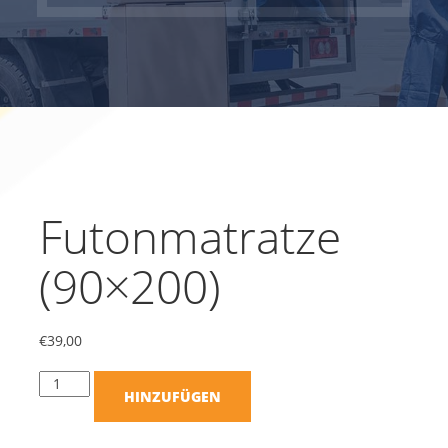
Futonmatratze
(90×200)
€
39,00
HINZUFÜGEN