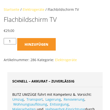
Startseite
/
Elektrogeräte
/ Flachbildschirm TV
Flachbildschirm TV
€
29,00
HINZUFÜGEN
Artikelnummer:
286
Kategorie:
Elektrogeräte
SCHNELL – AKKURAT – ZUVERLÄSSIG
BLITZ UMZÜGE führt mit Kompetenz &. Vorsicht:
Umzug
,
Transport
,
Lagerung
,
Renovierung
,
Wohnungsauflösung
,
Entsorgung
,
Malerarbeiten
und
Halteverbot-Einrichtung
durch.