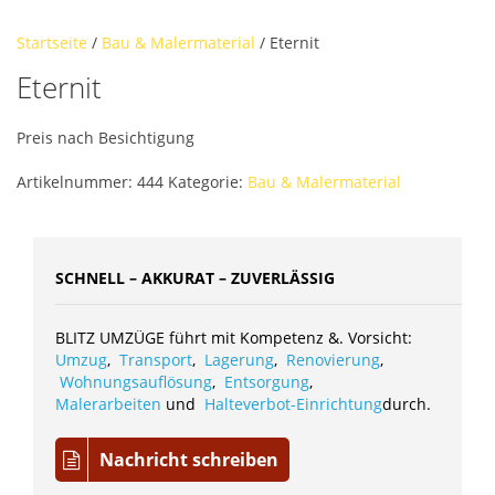
Startseite
/
Bau & Malermaterial
/ Eternit
Eternit
Preis nach Besichtigung
Artikelnummer:
444
Kategorie:
Bau & Malermaterial
SCHNELL – AKKURAT – ZUVERLÄSSIG
BLITZ UMZÜGE führt mit Kompetenz &. Vorsicht:
Umzug
,
Transport
,
Lagerung
,
Renovierung
,
Wohnungsauflösung
,
Entsorgung
,
Malerarbeiten
und
Halteverbot-Einrichtung
durch.
Nachricht schreiben