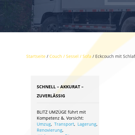
Startseite
/
Couch / Sessel / Sofa
/ Eckcouch mit Schlaf
SCHNELL – AKKURAT –
ZUVERLÄSSIG
BLITZ UMZÜGE führt mit
Kompetenz &. Vorsicht:
Umzug
,
Transport
,
Lagerung
,
Renovierung
,