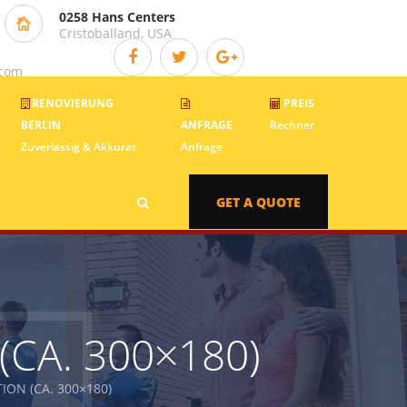
0258 Hans Centers
Cristoballand, USA
.com
RENOVIERUNG
PREIS
BERLIN
ANFRAGE
Rechner
Zuverlässig & Akkurat
Anfrage
GET A QUOTE
CA. 300×180)
ON (CA. 300×180)