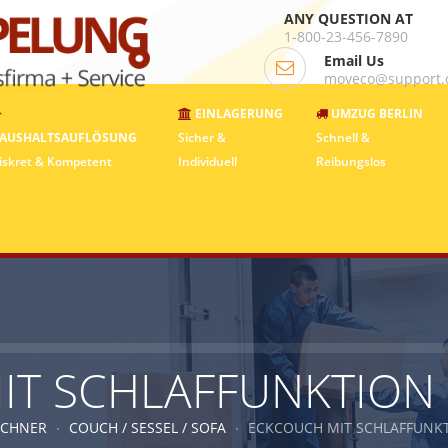
ANY QUESTION AT
1-800-23-456-7890
Email Us
moveco@support
EINLAGERUNG
UMZUG BERLIN
AUSHALTSAUFLÖSUNG
Sicher &
Schnell &
iskret & Kompetent
Individuell
Reibungslos
T SCHLAFFUNKTION (
ECHNER
COUCH / SESSEL / SOFA
ECKCOUCH MIT SCHLAFFUNKTI