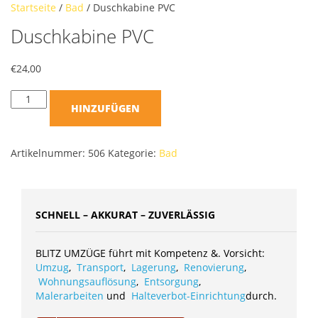
Startseite
/
Bad
/ Duschkabine PVC
Duschkabine PVC
€
24,00
HINZUFÜGEN
Artikelnummer:
506
Kategorie:
Bad
SCHNELL – AKKURAT – ZUVERLÄSSIG
BLITZ UMZÜGE führt mit Kompetenz &. Vorsicht:
Umzug
,
Transport
,
Lagerung
,
Renovierung
,
Wohnungsauflösung
,
Entsorgung
,
Malerarbeiten
und
Halteverbot-Einrichtung
durch.