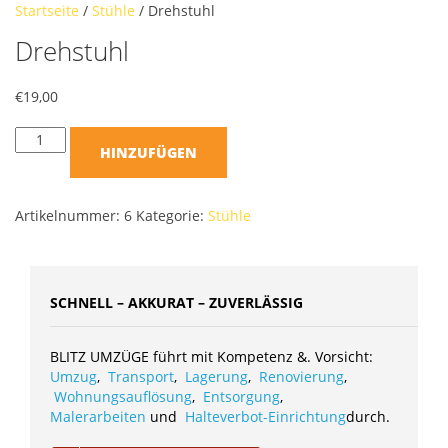
Startseite
/
Stühle
/ Drehstuhl
Drehstuhl
€
19,00
HINZUFÜGEN
Artikelnummer:
6
Kategorie:
Stühle
SCHNELL – AKKURAT – ZUVERLÄSSIG
BLITZ UMZÜGE führt mit Kompetenz &. Vorsicht:
Umzug
,
Transport
,
Lagerung
,
Renovierung
,
Wohnungsauflösung
,
Entsorgung
,
Malerarbeiten
und
Halteverbot-Einrichtung
durch.