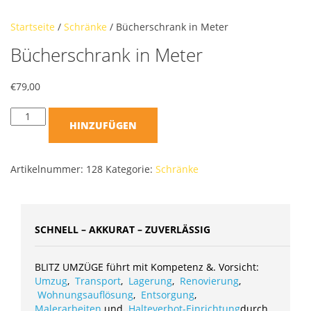
Startseite
/
Schränke
/ Bücherschrank in Meter
Bücherschrank in Meter
€
79,00
HINZUFÜGEN
Artikelnummer:
128
Kategorie:
Schränke
SCHNELL – AKKURAT – ZUVERLÄSSIG
BLITZ UMZÜGE führt mit Kompetenz &. Vorsicht:
Umzug
,
Transport
,
Lagerung
,
Renovierung
,
Wohnungsauflösung
,
Entsorgung
,
Malerarbeiten
und
Halteverbot-Einrichtung
durch.