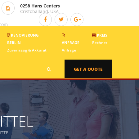
0258 Hans Centers
Cristoballand, USA
.com
RENOVIERUNG
PREIS
BERLIN
ANFRAGE
Rechner
Zuverlässig & Akkurat
Anfrage
GET A QUOTE
ITTEL
ITTEL