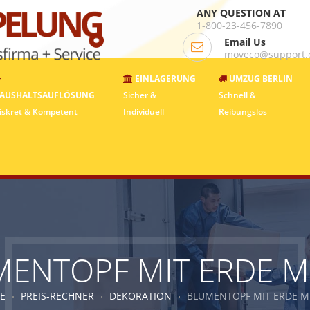
ANY QUESTION AT
1-800-23-456-7890
Email Us
moveco@support
EINLAGERUNG
UMZUG BERLIN
AUSHALTSAUFLÖSUNG
Sicher &
Schnell &
iskret & Kompetent
Individuell
Reibungslos
ENTOPF MIT ERDE M
E
PREIS-RECHNER
DEKORATION
BLUMENTOPF MIT ERDE M