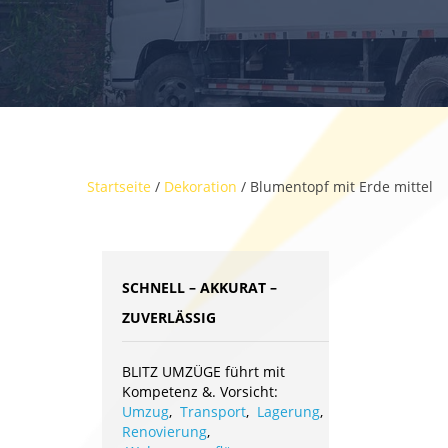
Startseite
/
Dekoration
/ Blumentopf mit Erde mittel
SCHNELL – AKKURAT –
ZUVERLÄSSIG
BLITZ UMZÜGE führt mit
Kompetenz &. Vorsicht:
Umzug
,
Transport
,
Lagerung
,
Renovierung
,