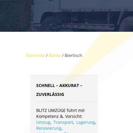
Startseite
/
Bänke
/ Biertisch
SCHNELL – AKKURAT –
ZUVERLÄSSIG
BLITZ UMZÜGE führt mit
Kompetenz &. Vorsicht:
Umzug
,
Transport
,
Lagerung
,
Renovierung
,