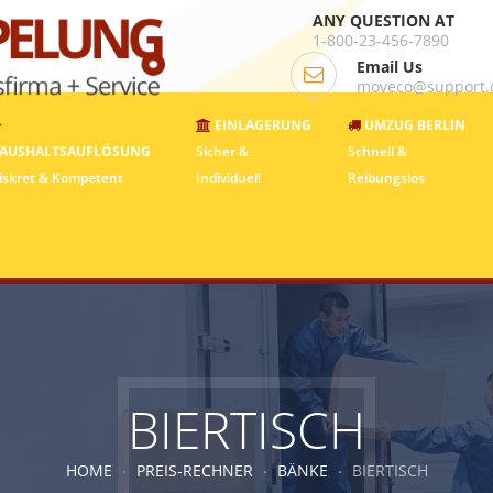
ANY QUESTION AT
1-800-23-456-7890
Email Us
moveco@support
EINLAGERUNG
UMZUG BERLIN
AUSHALTSAUFLÖSUNG
Sicher &
Schnell &
iskret & Kompetent
Individuell
Reibungslos
BIERTISCH
HOME
PREIS-RECHNER
BÄNKE
BIERTISCH