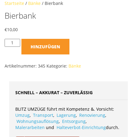
Startseite
/
Bänke
/ Bierbank
Bierbank
€
10,00
HINZUFÜGEN
Artikelnummer:
345
Kategorie:
Bänke
SCHNELL – AKKURAT – ZUVERLÄSSIG
BLITZ UMZÜGE führt mit Kompetenz &. Vorsicht:
Umzug
,
Transport
,
Lagerung
,
Renovierung
,
Wohnungsauflösung
,
Entsorgung
,
Malerarbeiten
und
Halteverbot-Einrichtung
durch.