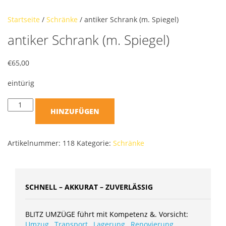
Startseite
/
Schränke
/ antiker Schrank (m. Spiegel)
antiker Schrank (m. Spiegel)
€
65,00
eintürig
HINZUFÜGEN
Artikelnummer:
118
Kategorie:
Schränke
SCHNELL – AKKURAT – ZUVERLÄSSIG
BLITZ UMZÜGE führt mit Kompetenz &. Vorsicht:
Umzug
,
Transport
,
Lagerung
,
Renovierung
,