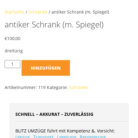
Startseite
/
Schränke
/ antiker Schrank (m. Spiegel)
antiker Schrank (m. Spiegel)
€
100,00
dreitürig
HINZUFÜGEN
Artikelnummer:
119
Kategorie:
Schränke
SCHNELL – AKKURAT – ZUVERLÄSSIG
BLITZ UMZÜGE führt mit Kompetenz &. Vorsicht:
Umzug
,
Transport
,
Lagerung
,
Renovierung
,